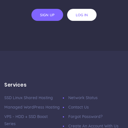
SIGN UP
LOG IN
Services
SSD Linux Shared Hosting
Network Status
Managed WordPress Hosting
Contact Us
VPS - HDD + SSD Boost
Forgot Password?
Series
Create An Account With Us