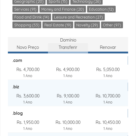
Geographic (20)
Sports (15)
Technology (26)
Services (91)
Money and Finance (20)
Education (12)
Food and Drink (14)
Leisure and Recreation (27)
Shopping (53)
Real Estate (19)
Novelty (29)
Other (97)
Domínio
Novo Preço
Transferir
Renovar
.com
Rs. 4,700.00
Rs. 4,900.00
Rs. 5,050.00
1 Ano
1 Ano
1 Ano
.biz
Rs. 3,600.00
Rs. 9,100.00
Rs. 10,700.00
1 Ano
1 Ano
1 Ano
.blog
Rs. 1,950.00
Rs. 10,000.00
Rs. 10,450.00
1 Ano
1 Ano
1 Ano