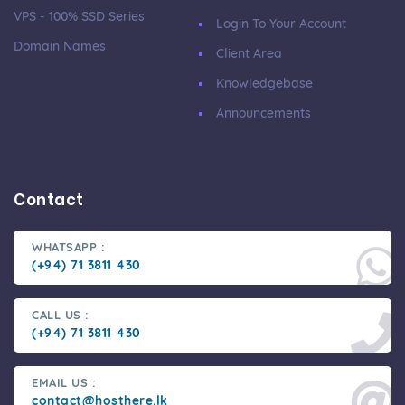
VPS - 100% SSD Series
Login To Your Account
Domain Names
Client Area
Knowledgebase
Announcements
Contact
WHATSAPP :
(+94) 71 3811 430
CALL US :
(+94) 71 3811 430
EMAIL US :
contact@hosthere.lk